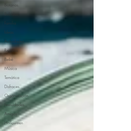
Botanas
Bebidas
Familia
Ideas
Actividades
Regalos
Bebé
Música
Temática
Disfraces
Organización
Festividades
Amigos
Halloween