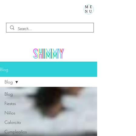
ME
NU
Blog
Blog
Blog
Fiestas
Niños
Calorcito
Cumpleaños