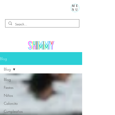
ME
NU
Blog
Blog
Blog
Fiestas
Niños
Calorcito
Cumpleaños