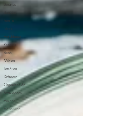
Botanas
Bebidas
Familia
Ideas
Actividades
Regalos
Bebé
Música
Temática
Disfraces
Organización
Festividades
Amigos
Halloween