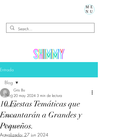
ME
NU
Entrada
Blog
Gris Bu
Blog
20 may 2024
3 min de lectura
10 Fiestas Temáticas que
Fiestas
Encantarán a Grandes y
Niños
Pequeños.
Calorcito
Actualizado:
27 jun 2024
Cumpleaños