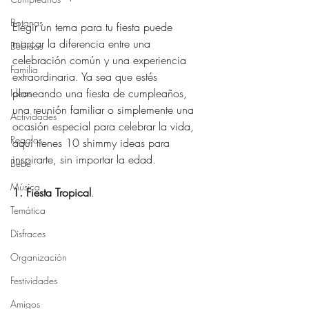
Botanas
Elegir un tema para tu fiesta puede 
marcar la diferencia entre una 
Bebidas
celebración común y una experiencia 
Familia
extraordinaria. Ya sea que estés 
planeando una fiesta de cumpleaños, 
Ideas
una reunión familiar o simplemente una 
Actividades
ocasión especial para celebrar la vida, 
Regalos
aquí tienes 10 shimmy ideas para 
inspirarte, sin importar la edad.
Bebé
Música
1. Fiesta Tropical
.
Temática
Disfraces
Organización
Festividades
Amigos