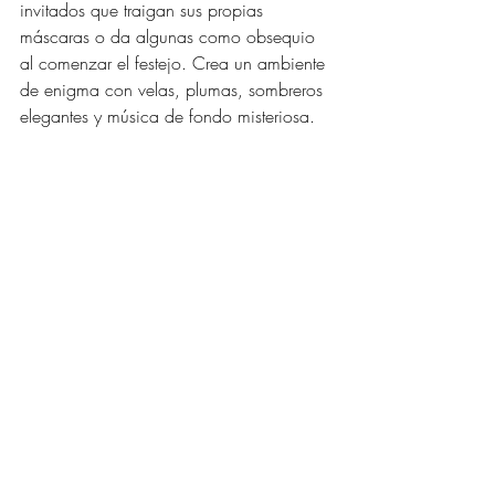
invitados que traigan sus propias 
máscaras o da algunas como obsequio 
al comenzar el festejo. Crea un ambiente 
de enigma con velas, plumas, sombreros 
elegantes y música de fondo misteriosa.
9. Fiesta de Circo
.
Fiesta de circo
Recrea la emoción de un circo local con 
una fiesta de juegos de feria. Organiza 