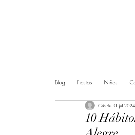
Blog
Fiestas
Niños
Ca
Actividades
Gris Bu
Regalos
31 jul 2024
10 Hábito
Alegre
Amigos
Halloween