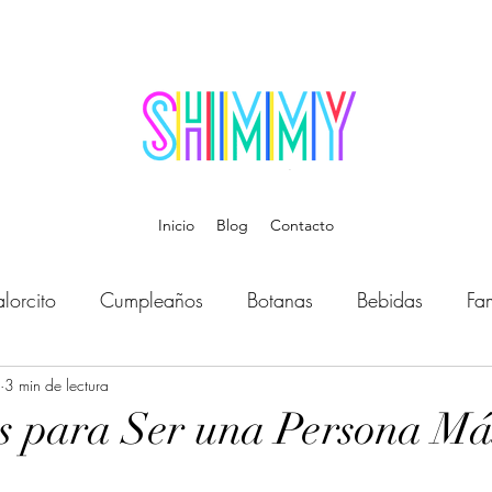
Inicio
Blog
Contacto
lorcito
Cumpleaños
Botanas
Bebidas
Fam
Bebé
3 min de lectura
Música
Temática
Disfraces
Organiz
s para Ser una Persona Má