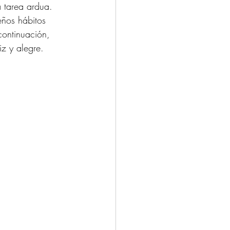
a tarea ardua. 
eños hábitos 
continuación, 
z y alegre.