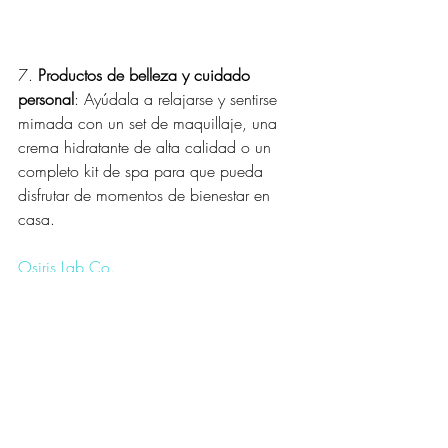
7. 
Productos de belleza y cuidado 
personal
: Ayúdala a relajarse y sentirse 
mimada con un set de maquillaje, una 
crema hidratante de alta calidad o un 
completo kit de spa para que pueda 
disfrutar de momentos de bienestar en 
casa.
Osiris Lab Co.
En Osiris Lab Co. puedes personalizar tus 
propios labiales, además manejan su 
propio laboratorio de cosméticos! Es una 
opción padrisima para regalar. 