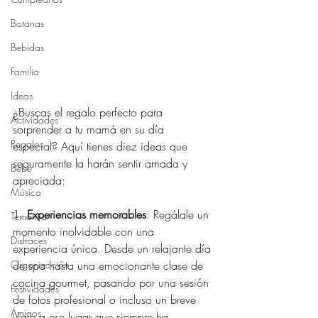
Botanas
Bebidas
Familia
Ideas
¿Buscas el regalo perfecto para 
Actividades
sorprender a tu mamá en su día 
Regalos
especial? Aquí tienes diez ideas que 
seguramente la harán sentir amada y 
Bebé
apreciada:
Música
1. 
Experiencias memorables
: Regálale un 
Temática
momento inolvidable con una 
Disfraces
experiencia única. Desde un relajante día 
Organización
de spa hasta una emocionante clase de 
cocina gourmet, pasando por una sesión 
Festividades
de fotos profesional o incluso un breve 
Amigos
viaje a ese lugar que siempre ha 