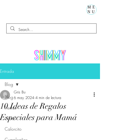
ME
NU
Entrada
Blog
Gris Bu
Blog
6 may 2024
4 min de lectura
10 Ideas de Regalos
Fiestas
Especiales para Mamá
Niños
Calorcito
Cumpleaños