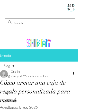
ME
NU
Entrada
Blog
Gris Bu
Blog
7 may 2025
2 min de lectura
Cómo armar una caja de
Fiestas
regalo personalizada para
Niños
mamá
Calorcito
Actualizado:
8 may 2025
Cumpleaños