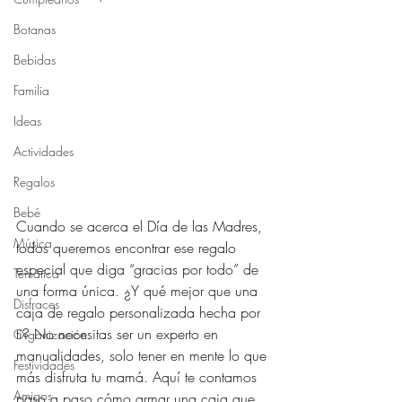
Botanas
Bebidas
Familia
Ideas
Actividades
Regalos
Bebé
Cuando se acerca el Día de las Madres, 
Música
todos queremos encontrar ese regalo 
especial que diga “gracias por todo” de 
Temática
una forma única. ¿Y qué mejor que una 
Disfraces
caja de regalo personalizada hecha por 
ti? No necesitas ser un experto en 
Organización
manualidades, solo tener en mente lo que 
Festividades
más disfruta tu mamá. Aquí te contamos 
Amigos
paso a paso cómo armar una caja que 