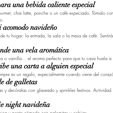
ara una bebida caliente especial
ourmet, chai latte, ponche o un café especiado. Tómalo co
o.
i acomodo navideño
e tu hogar: la entrada, la sala o la mesa de café. Sentirás
ende una vela aromática
a o vainilla… el aroma perfecto para que tu casa huela 
ibe una carta a alguien especial
empre es un regalo, especialmente cuando viene del coraz
e de galletas
s y decóralas con glaseado y sprinkles festivos. Actividad 
ie night navideña
ásica y ponte cómodo con palomitas y cobijas.