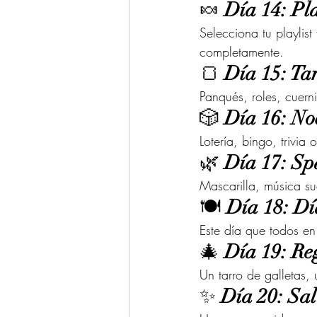
🍬 
Día 14: Pl
Selecciona tu playlist
completamente.
🍞 
Día 15: Ta
Panqués, roles, cuern
🎲 
Día 16: No
Lotería, bingo, trivia
🌿 
Día 17: Sp
Mascarilla, música s
🍽️ 
Día 18: Dí
Este día que todos en
🎄 
Día 19: Re
Un tarro de galletas,
✨ 
Día 20: Sal