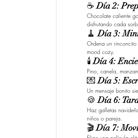
☕ 
Día 2: Prep
Chocolate caliente g
disfrutando cada sorb
🧹 
Día 3: Min
Ordena un rinconcito d
mood cozy.
🕯️ 
Día 4: Enci
Pino, canela, manzan
💌 
Día 5: Escr
Un mensaje bonito si
🍪 
Día 6: Tard
Haz galletas navideña
niños o pareja.
🎬 
Día 7: Mov
Elige una película cl