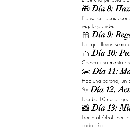
🎁 
Día 8: Haz 
Piensa en ideas econ
regalo grande.
🎀 
Día 9: Rega
Eso que llevas seman
🧺 
Día 10: Pic
Coloca una manta en l
✂️ 
Día 11: M
Haz una corona, un a
✨ 
Día 12: Act
Escribe 10 cosas que t
📸 
Día 13: Min
Frente al árbol, con p
cada año.