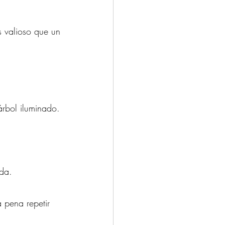
 valioso que un 
árbol iluminado.
ida.
a pena repetir 