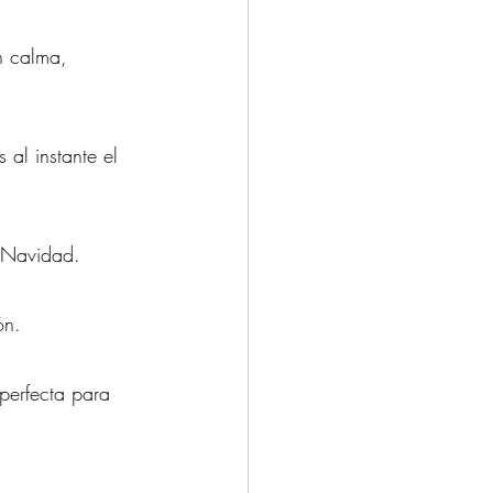
n calma, 
 al instante el 
a Navidad.
ón.
perfecta para 