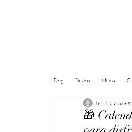
Blog
Fiestas
Niños
Ca
Actividades
Gris Bu
Regalos
30 nov 20
🎁 Calend
para disf
Amigos
Halloween