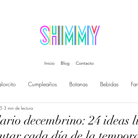
Inicio
Blog
Contacto
lorcito
Cumpleaños
Botanas
Bebidas
Fam
25
Bebé
3 min de lectura
Música
Temática
Disfraces
Organiz
ario decembrino: 24 ideas l
rutar cada día de la tempor