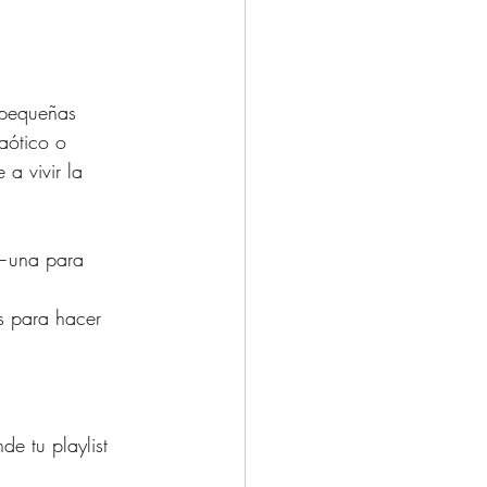
 pequeñas 
aótico o 
a vivir la 
 —una para 
as para hacer 
e tu playlist 