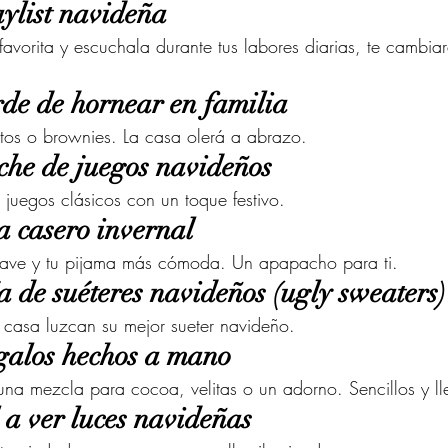
aylist navideña
 favorita y escuchala durante tus labores diarias, te cambi
rde de hornear en familia
itos o brownies. La casa olerá a abrazo.
che de juegos navideños
 o juegos clásicos con un toque festivo.
a casero invernal
uave y tu pijama más cómoda. Un apapacho para ti.
a de suéteres navideños (ugly sweaters)
 casa luzcan su mejor sueter navideño.
galos hechos a mano
 una mezcla para cocoa, velitas o un adorno. Sencillos y ll
 a ver luces navideñas