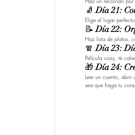
Haz un recorrido por 
🧦 
Día 21: Col
Elige el lugar perfect
📝 
Día 22: Or
Haz lista de platos, 
🧣 
Día 23: Día
Película cozy, té cali
🎁 
Día 24: Cr
Leer un cuento, abrir 
sea que haga tu coraz