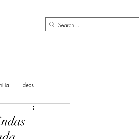
ilia
Ideas
ación
Festividades
indas
ada