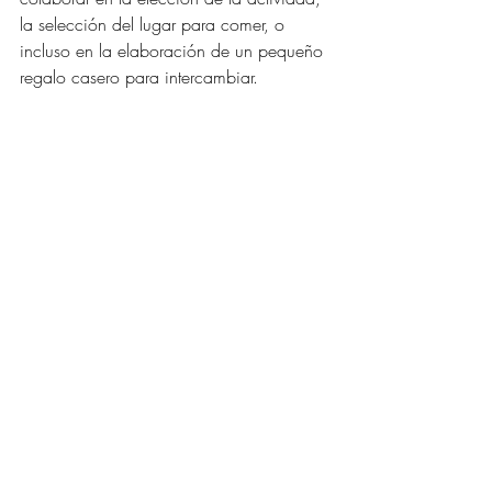
la selección del lugar para comer, o 
incluso en la elaboración de un pequeño 
regalo casero para intercambiar.
6. Hazlo una tradición
En lugar de limitar estas citas a San 
Valentín, considera hacerlas una tradición 
regular con tus hijos(as). Programar 
tiempo de calidad uno a uno con cada 
hijo(a) fortalecerá su relación y les dará a 