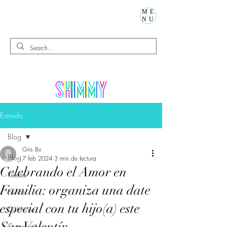
ME
NU
Entrada
Blog
Gris Bu
Blog
7 feb 2024
3 min de lectura
Celebrando el Amor en
Fiestas
Familia: organiza una date
Niños
especial con tu hijo(a) este
Calorcito
Cumpleaños