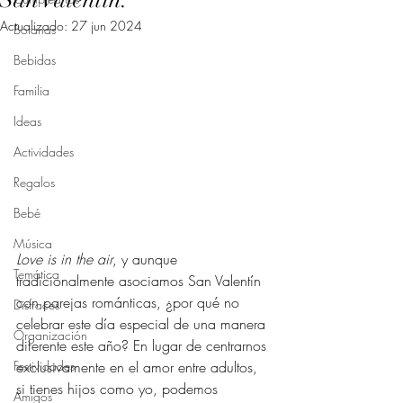
San Valentín.
Actualizado:
27 jun 2024
Botanas
Bebidas
Familia
Ideas
Actividades
Regalos
Bebé
Música
Love is in the air
, y aunque 
Temática
tradicionalmente asociamos San Valentín 
con parejas románticas, ¿por qué no 
Disfraces
celebrar este día especial de una manera 
Organización
diferente este año? En lugar de centrarnos 
Festividades
exclusivamente en el amor entre adultos, 
si tienes hijos como yo, podemos 
Amigos