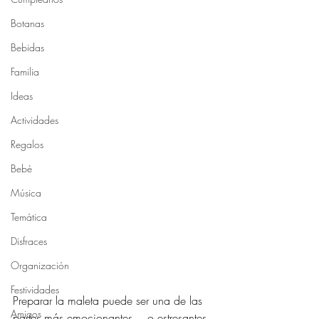
Botanas
Bebidas
Familia
Ideas
Actividades
Regalos
Bebé
Música
Temática
Disfraces
Organización
Festividades
Preparar la maleta puede ser una de las 
Amigos
partes más emocionantes… o estresantes 