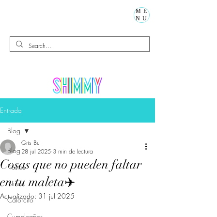
ME
NU
Entrada
Blog
Gris Bu
Blog
28 jul 2025
3 min de lectura
Cosas que no pueden faltar
Fiestas
en tu maleta✈️
Niños
Actualizado:
31 jul 2025
Calorcito
Cumpleaños