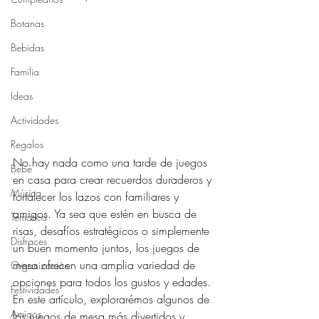
Botanas
Bebidas
Familia
Ideas
Actividades
Regalos
No hay nada como una tarde de juegos 
Bebé
en casa para crear recuerdos duraderos y 
Música
fortalecer los lazos con familiares y 
amigos. Ya sea que estén en busca de 
Temática
risas, desafíos estratégicos o simplemente 
Disfraces
un buen momento juntos, los juegos de 
mesa ofrecen una amplia variedad de 
Organización
opciones para todos los gustos y edades. 
Festividades
En este artículo, explorarémos algunos de 
Amigos
los juegos de mesa más divertidos y 