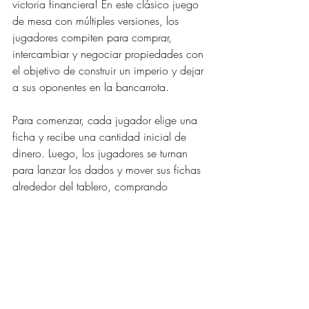
victoria financiera! En este clásico juego 
de mesa con múltiples versiones, los 
jugadores compiten para comprar, 
intercambiar y negociar propiedades con 
el objetivo de construir un imperio y dejar 
a sus oponentes en la bancarrota. 
Para comenzar, cada jugador elige una 
ficha y recibe una cantidad inicial de 
dinero. Luego, los jugadores se turnan 
para lanzar los dados y mover sus fichas 
alrededor del tablero, comprando 
propiedades, cobrando alquileres y 
construyendo casas y hoteles. Con 
astucia y un poco de suerte, ¡puedes 
convertirte en el magnate inmobiliario 
más exitoso y dominar el juego!. 