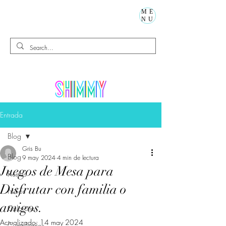
ME
NU
Entrada
Blog
Gris Bu
Blog
9 may 2024
4 min de lectura
Juegos de Mesa para
Fiestas
Disfrutar con familia o
Niños
amigos.
Calorcito
Actualizado:
14 may 2024
Cumpleaños