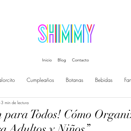
Inicio
Blog
Contacto
lorcito
Cumpleaños
Botanas
Bebidas
Fam
Bebé
3 min de lectura
Música
Temática
Disfraces
Organiz
n para Todos! Cómo Organi
ra Adultos y Niños”