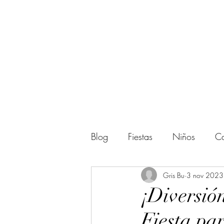
Blog
Fiestas
Niños
Ca
Actividades
Gris Bu
Regalos
3 nov 2023
¡Diversió
Fiesta pa
Amigos
Halloween