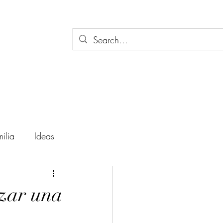
ilia
Ideas
ación
Festividades
zar una