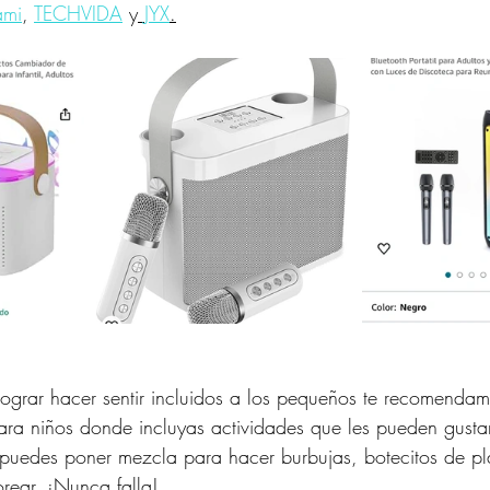
ami
, 
TECHVIDA
y
JYX
.
lograr hacer sentir incluidos a los pequeños te recomendam
ra niños donde incluyas actividades que les pueden gustar
puedes poner mezcla para hacer burbujas, botecitos de plas
rear. ¡Nunca falla!