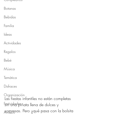
Botanas
Bebidas
Familia
Ideas
Actividades
Regalos
Bebé
Música
Temática
Disfraces
Organización
Las fiestas infantiles no están completas 
Festividades
sin una piñata llena de dulces y 
sorpresas. Pero ¿qué pasa con la bolsita 
Amigos