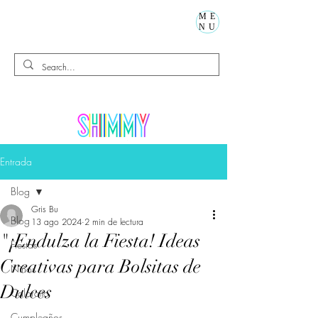
ME
NU
Entrada
Blog
Gris Bu
Blog
13 ago 2024
2 min de lectura
"¡Endulza la Fiesta! Ideas
Fiestas
Creativas para Bolsitas de
Niños
Dulces
Calorcito
Cumpleaños