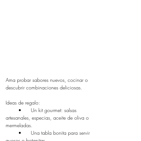
Ama probar sabores nuevos, cocinar o 
descubrir combinaciones deliciosas.
Ideas de regalo:
	•	Un kit gourmet: salsas 
artesanales, especias, aceite de oliva o 
mermeladas.
	•	Una tabla bonita para servir 
quesos o botanitas.