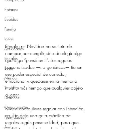
Botanas
Bebidas
Familia
Ideas
Regalar en Navidad no se trata de 
Actividades
comprar por cumplir, sino de elegir algo 
Regalos
que diga “pensé en ti”. Los regalos 
personalizados —no genéricos— tienen 
Bebé
ese poder especial de conectar, 
Música
emocionar y quedarse en la memoria 
mucho más tiempo que cualquier objeto 
Temática
al azar.
Disfraces
Organización
Si este año quieres regalar con intención, 
aquí te dejo una guía práctica de 
Festividades
regalos según personalidad, para que 
Amigos