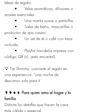
Ideas de regalo:
	•	Velas aromáticas, difusores o 
aceites esenciales.
	•	Una manta suave o pantuflas.
	•	Sales de baño, mascarillas o 
productos de spa casero.
	•	Un set de té o café con taza 
incluida.
	•	Playlist navideña impresa con 
código QR (sí, ¡esto encanta!).
💡 Tip Shimmy: convierte el regalo en 
una experiencia: “una noche de 
descanso solo para ti
👨‍👩‍👧‍👦 Para quien ama el hogar y la 
familia
Disfruta los detalles que hacen la casa 
más cálida y especial.