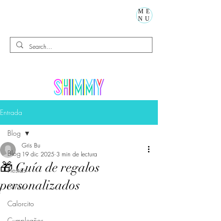
ME
NU
Entrada
Blog
Gris Bu
Blog
19 dic 2025
3 min de lectura
🎁 Guía de regalos
Fiestas
personalizados
Niños
Calorcito
Cumpleaños