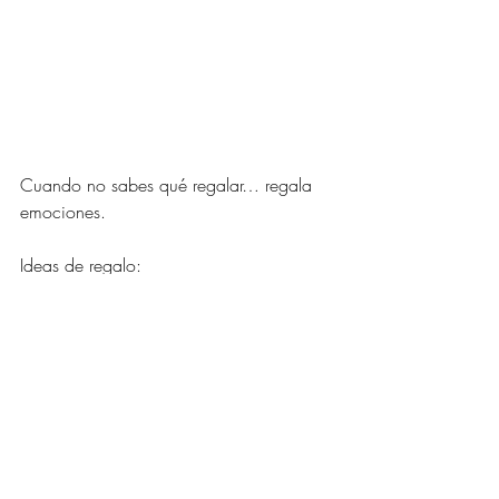
Cuando no sabes qué regalar… regala 
emociones.
Ideas de regalo:
	•	Una carta escrita a mano.
	•	Un álbum de recuerdos.
	•	Un detalle DIY hecho por ti.
	•	Una experiencia: tarde de 
café juntos, picnic, cena en casa.
💡 Tip Shimmy: a veces el mejor regalo 
no se envuelve, se vive.