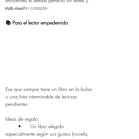
encuentres el detalle perfecto sin estrés y 
con mucho corazón.
Halloween
📚 Para el lector empedernido
Ese que siempre tiene un libro en la bolsa 
o una lista interminable de lecturas 
pendientes.
Ideas de regalo:
	•	Un libro elegido 
especialmente según sus gustos (novela, 