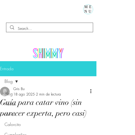
ME
NU
Entrada
Blog
Gris Bu
Blog
18 ago 2025
2 min de lectura
Guía para catar vino (sin
Fiestas
parecer experta, pero casi)
Niños
Calorcito
Cumpleaños