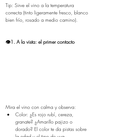
Tip: Sirve el vino a la temperatura 
correcta (tinto ligeramente fresco, blanco 
bien frío, rosado a medio camino).
👁️1. A la vista: el primer contacto
Mira el vino con calma y observa:
Color: ¿Es rojo rubí, cereza, 
granate? ¿Amarillo pajizo o 
dorado? El color te da pistas sobre 
la edad y el tipo de uva.