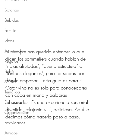
Botanas
Bebidas
Familia
Ideas
Actividades
Si siempre has querido entender lo que 
dicen los sommeliers cuando hablan de 
Regalos
“notas afrutadas”, “buena estructura” o 
Bebé
“taninos elegantes”, pero no sabías por 
dónde empezar… esta guía es para ti. 
Música
Catar vino no es solo para conocedores 
Temática
con copa en mano y palabras 
rebuscadas. Es una experiencia sensorial 
Disfraces
divertida, relajante y sí, deliciosa. Aquí te 
Organización
decimos cómo hacerlo paso a paso.
Festividades
Amigos