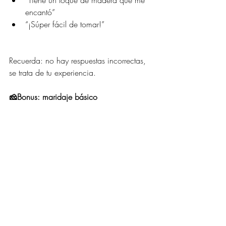
“Tiene un toque de madera que me 
encantó”
“¡Súper fácil de tomar!”
Recuerda: no hay respuestas incorrectas, 
se trata de tu experiencia.
🧀Bonus: maridaje básico
Para disfrutar aún más tu cata, 
acompaña con: