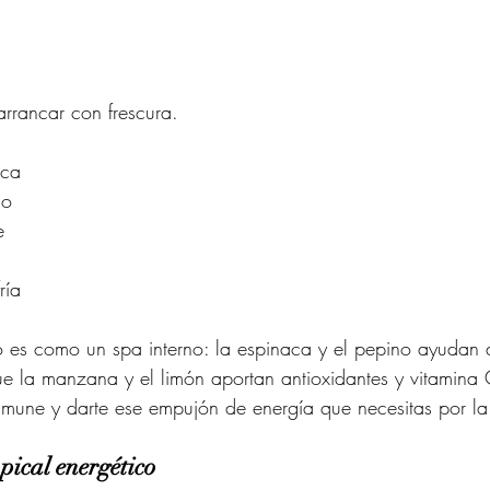
arrancar con frescura.
aca
ño
e
ría
co es como un spa interno: la espinaca y el pepino ayudan 
que la manzana y el limón aportan antioxidantes y vitamina
 inmune y darte ese empujón de energía que necesitas por 
pical energético