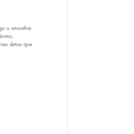
go o smoothie 
ánimo.
hies detox que 