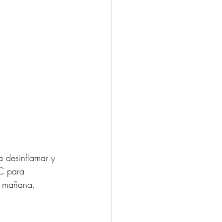
a desinflamar y 
 C para 
la mañana.