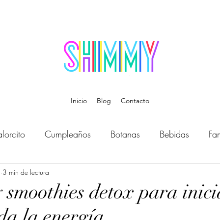
Inicio
Blog
Contacto
lorcito
Cumpleaños
Botanas
Bebidas
Fam
5
Bebé
3 min de lectura
Música
Temática
Disfraces
Organiz
 smoothies detox para inici
da la energía