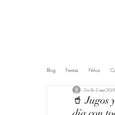
Blog
Fiestas
Niños
Ca
Actividades
Gris Bu
Regalos
2 sept 202
🥤 Jugos y
día con to
Amigos
Halloween