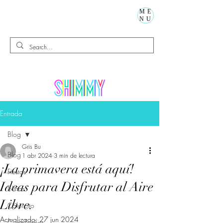
ME
NU
Entrada
Blog
Gris Bu
Blog
1 abr 2024
3 min de lectura
¡La primavera está aquí!
Fiestas
Ideas para Disfrutar al Aire
Niños
Libre.
Calorcito
Actualizado:
27 jun 2024
Cumpleaños