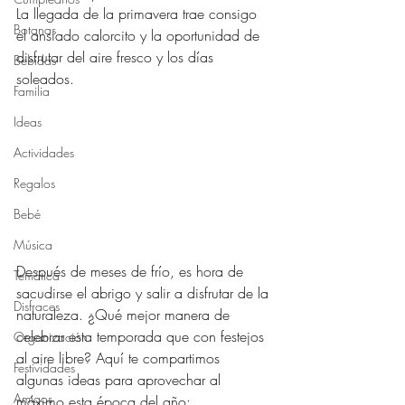
La llegada de la primavera trae consigo 
Botanas
el ansiado calorcito y la oportunidad de 
disfrutar del aire fresco y los días 
Bebidas
soleados. 
Familia
Ideas
Actividades
Regalos
Bebé
Música
Después de meses de frío, es hora de 
Temática
sacudirse el abrigo y salir a disfrutar de la 
Disfraces
naturaleza. ¿Qué mejor manera de 
celebrar esta temporada que con festejos 
Organización
al aire libre? Aquí te compartimos 
Festividades
algunas ideas para aprovechar al 
Amigos
máximo esta época del año: