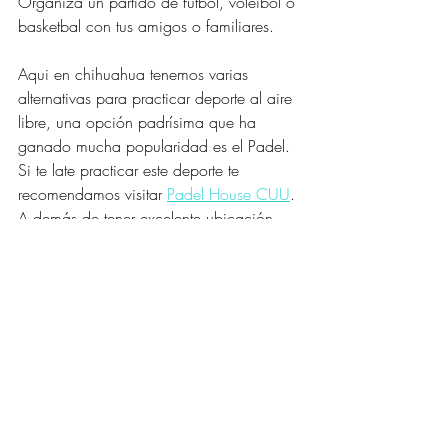
Organiza un partido de fútbol, voleibol o 
basketbal con tus amigos o familiares. 
Aqui en chihuahua tenemos varias 
alternativas para practicar deporte al aire 
libre, una opción padrísima que ha 
ganado mucha popularidad es el Padel. 
Si te late practicar este deporte te 
recomendamos visitar 
Padel House CUU
. 
A demás de tener excelente ubicación 
ofrece platillos, bebidas y espacios para 
disfrutar al máximo.
También puedes alquilar bicicletas y 