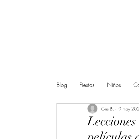
Blog
Fiestas
Niños
Ca
Actividades
Gris Bu
Regalos
19 may 20
Lecciones
películas
Amigos
Halloween