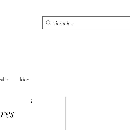
ilia
Ideas
ación
Festividades
res