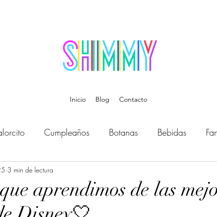
Inicio
Blog
Contacto
lorcito
Cumpleaños
Botanas
Bebidas
Fam
25
Bebé
3 min de lectura
Música
Temática
Disfraces
Organiz
 que aprendimos de las mejo
 de Disney🤍