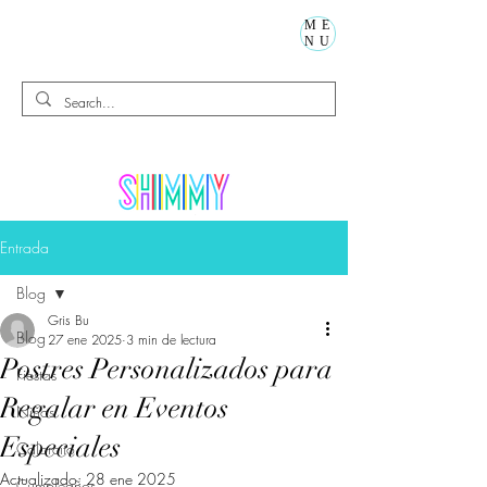
ME
NU
Entrada
Blog
Gris Bu
Blog
27 ene 2025
3 min de lectura
Postres Personalizados para
Fiestas
Regalar en Eventos
Niños
Especiales
Calorcito
Actualizado:
28 ene 2025
Cumpleaños