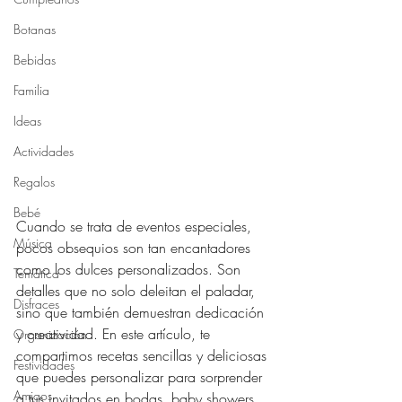
Botanas
Bebidas
Familia
Ideas
Actividades
Regalos
Bebé
Cuando se trata de eventos especiales, 
Música
pocos obsequios son tan encantadores 
como los dulces personalizados. Son 
Temática
detalles que no solo deleitan el paladar, 
Disfraces
sino que también demuestran dedicación 
y creatividad. En este artículo, te 
Organización
compartimos recetas sencillas y deliciosas 
Festividades
que puedes personalizar para sorprender 
Amigos
a tus invitados en bodas, baby showers, 