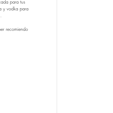
cada para tus 
a y vodka para 
.
úper recomiendo 