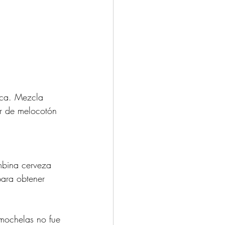
ica. Mezcla 
or de melocotón 
mbina cerveza 
para obtener 
mochelas no fue 