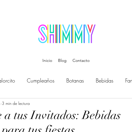
Inicio
Blog
Contacto
lorcito
Cumpleaños
Botanas
Bebidas
Fam
4
Bebé
3 min de lectura
Música
Temática
Disfraces
Organiz
 a tus Invitados: Bebidas
 para tus fiestas.