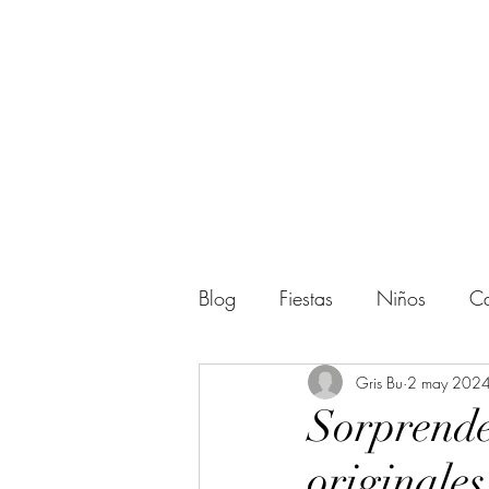
Blog
Fiestas
Niños
Ca
Actividades
Gris Bu
Regalos
2 may 202
Sorprende
originales
Amigos
Halloween