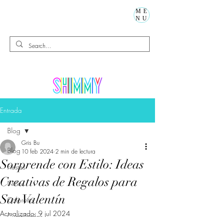
ME
NU
Entrada
Blog
Gris Bu
Blog
10 feb 2024
2 min de lectura
Sorprende con Estilo: Ideas
Fiestas
Creativas de Regalos para
Niños
San Valentín
Calorcito
Actualizado:
9 jul 2024
Cumpleaños