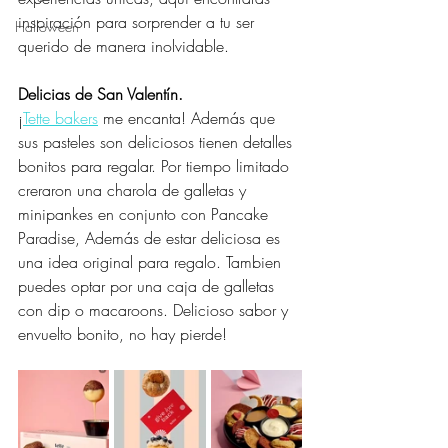
inspiración para sorprender a tu ser 
Halloween
querido de manera inolvidable.
Delicias de San Valentín.
¡
Tette bakers
 me encanta! Además que 
sus pasteles son deliciosos tienen detalles 
bonitos para regalar. Por tiempo limitado 
creraron una charola de galletas y 
minipankes en conjunto con Pancake 
Paradise, Además de estar deliciosa es 
una idea original para regalo. Tambien 
puedes optar por una caja de galletas 
con dip o macaroons. Delicioso sabor y 
envuelto bonito, no hay pierde!