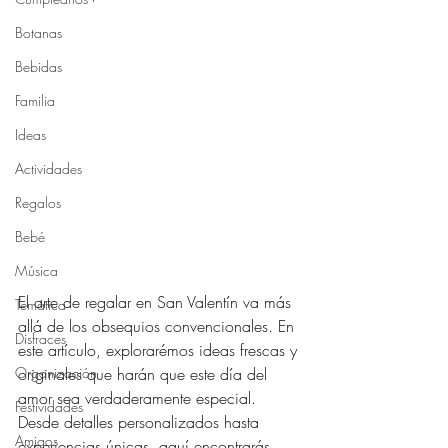
Botanas
Bebidas
Familia
Ideas
Actividades
Regalos
Bebé
Música
El arte de regalar en San Valentín va más 
Temática
allá de los obsequios convencionales. En 
Disfraces
este artículo, explorarémos ideas frescas y 
Organización
originales que harán que este día del 
amor sea verdaderamente especial. 
Festividades
Desde detalles personalizados hasta 
Amigos
experiencias únicas, aquí encontrarás 