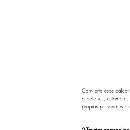
Convierte esos calcet
o botones, estambre, 
propios personajes e i
2.Tarjetas personaliz