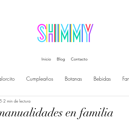
Inicio
Blog
Contacto
lorcito
Cumpleaños
Botanas
Bebidas
Fam
5
Bebé
2 min de lectura
Música
Temática
Disfraces
Organiz
manualidades en familia