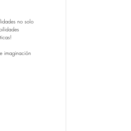
idades no solo 
bilidades 
ticas! 
de imaginación 