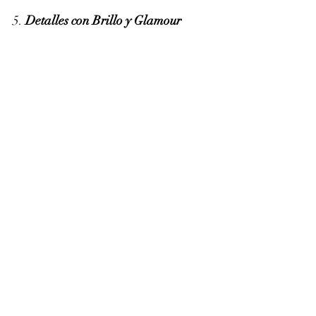
5. 
Detalles con Brillo y Glamour
Para darle un toque de sofisticación y 
glamour a tu evento, considera:
Cromados y Metálicos:
 Incorpora 
elementos dorados, plateados o 
cobrizos en la decoración, como 
centros de mesa, servilletas y 
adornos.