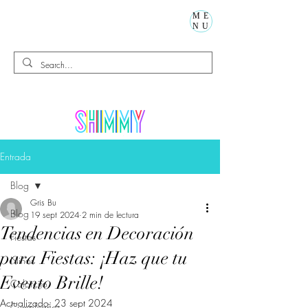
ME
NU
Entrada
Blog
Gris Bu
Blog
19 sept 2024
2 min de lectura
Tendencias en Decoración
Fiestas
para Fiestas: ¡Haz que tu
Niños
Evento Brille!
Calorcito
Actualizado:
23 sept 2024
Cumpleaños