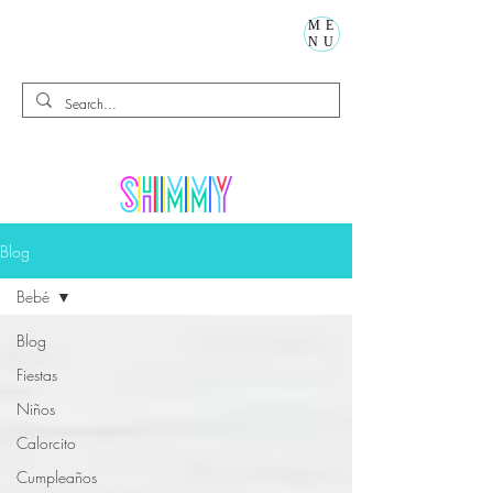
ME
NU
Blog
Bebé
Blog
Fiestas
Niños
Calorcito
Cumpleaños