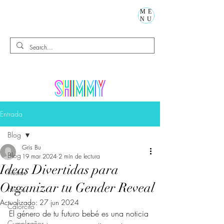
ME
NU
Entrada
Blog
Gris Bu
Blog
19 mar 2024
2 min de lectura
Ideas Divertidas para
Fiestas
Organizar tu Gender Reveal
Niños
Actualizado:
27 jun 2024
Calorcito
El género de tu futuro bebé es una noticia 
Cumpleaños