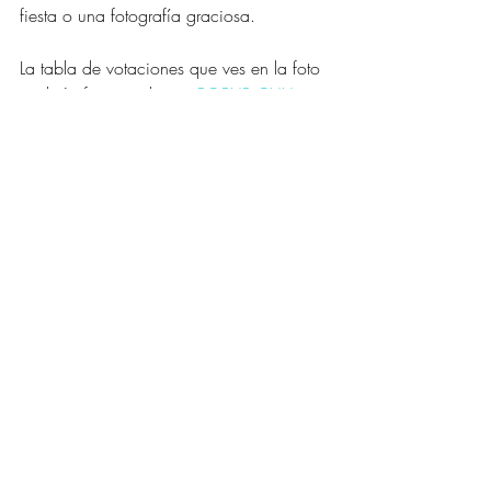
fiesta o una fotografía graciosa.
La tabla de votaciones que ves en la foto 
también fue creada por 
POPUP CUU
. 
7. 
Fuegos Artificiales
: 