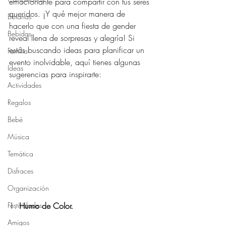
emocionante para compartir con tus seres 
queridos. ¡Y qué mejor manera de 
Botanas
hacerlo que con una fiesta de gender 
Bebidas
reveal llena de sorpresas y alegría! Si 
estás buscando ideas para planificar un 
Familia
evento inolvidable, aquí tienes algunas 
Ideas
sugerencias para inspirarte:
Actividades
Regalos
Bebé
Música
Temática
Disfraces
Organización
Festividades
1. 
Humo de Color.
Amigos