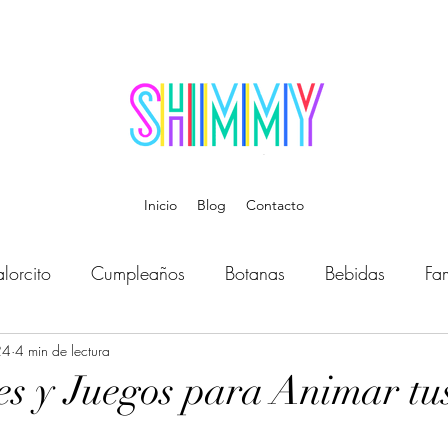
Inicio
Blog
Contacto
lorcito
Cumpleaños
Botanas
Bebidas
Fam
24
Bebé
4 min de lectura
Música
Temática
Disfraces
Organiz
es y Juegos para Animar tu