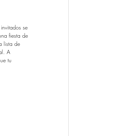
invitados se 
na fiesta de 
 lista de 
l. A 
ue tu 