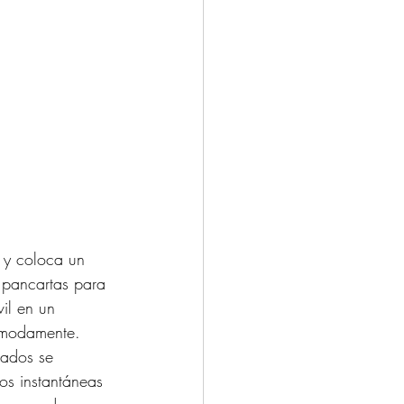
 y coloca un 
 pancartas para 
il en un 
cómodamente. 
tados se 
tos instantáneas 