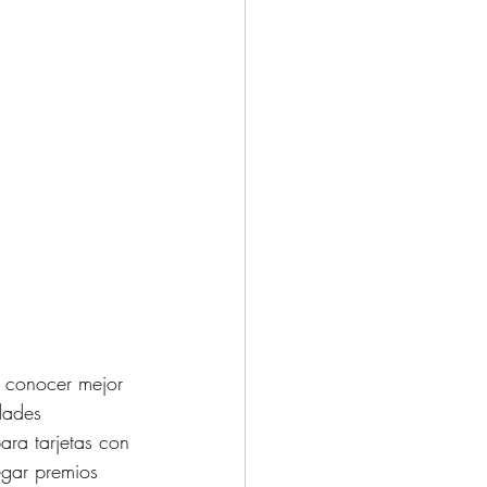
y conocer mejor 
dades 
ara tarjetas con 
egar premios 