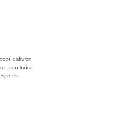
odos disfrutan 
das para todos 
respaldo.