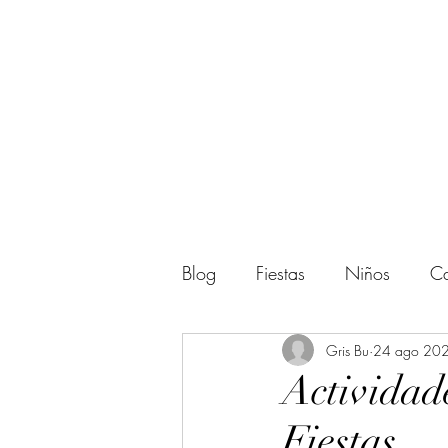
Blog
Fiestas
Niños
Ca
Actividades
Gris Bu
Regalos
24 ago 20
Actividad
Fiestas
Amigos
Halloween