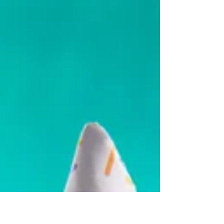
organizar tu propia celebración “porque sí” y disfrutar
al máximo el momento.