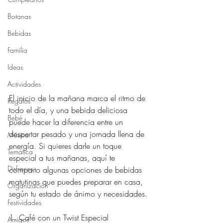
Botanas
Bebidas
Familia
Ideas
Actividades
El inicio de la mañana marca el ritmo de 
Regalos
todo el día, y una bebida deliciosa 
Bebé
puede hacer la diferencia entre un 
despertar pesado y una jornada llena de 
Música
energía. Si quieres darle un toque 
Temática
especial a tus mañanas, aquí te 
Disfraces
comparto algunas opciones de bebidas 
matutinas que puedes preparar en casa, 
Organización
según tu estado de ánimo y necesidades.
Festividades
1. Café con un Twist Especial
Amigos