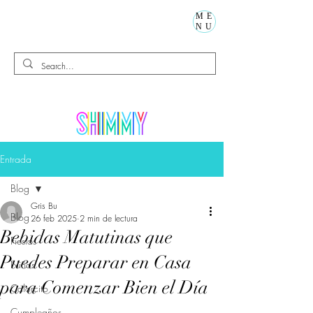
ME
NU
Entrada
Blog
Gris Bu
Blog
26 feb 2025
2 min de lectura
Bebidas Matutinas que
Fiestas
Puedes Preparar en Casa
Niños
para Comenzar Bien el Día
Calorcito
Cumpleaños