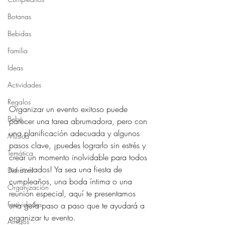
Botanas
Bebidas
Familia
Ideas
Actividades
Regalos
Organizar un evento exitoso puede 
Bebé
parecer una tarea abrumadora, pero con 
una planificación adecuada y algunos 
Música
pasos clave, ¡puedes lograrlo sin estrés y 
Temática
crear un momento inolvidable para todos 
tus invitados! Ya sea una fiesta de 
Disfraces
cumpleaños, una boda íntima o una 
Organización
reunión especial, aquí te presentamos 
Festividades
una guía paso a paso que te ayudará a 
organizar tu evento.
Amigos