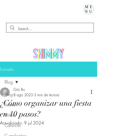
ME
NU
Entrada
Blog
Gris Bu
Blog
8 ago 2023
3 min de lectura
¿Cómo organizar una fiesta
Fiestas
en 10 pasos?
Niños
Actualizado:
9 jul 2024
Calorcito
Cumpleaños