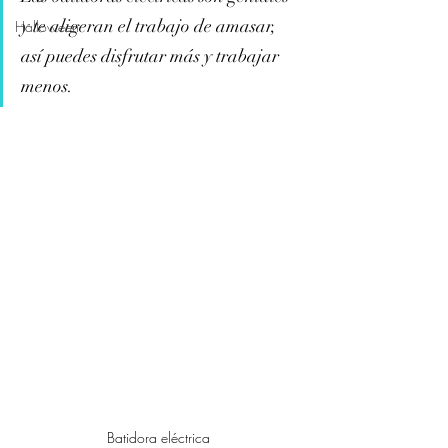
y te aligeran el trabajo de amasar, 
Halloween
así puedes disfrutar más y trabajar 
menos.
Batidora eléctrica 