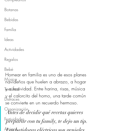
Botanas
Bebidas
Familia
Ideas
Actividades
Regalos
Bebé
Hornear en familia es uno de esos planes 
Música
navideños que huelen a abrazo, a hogar 
y a festividad. Entre harina, risas, música 
Temática
y el calorcito del horno, una tarde común 
Disfraces
se convierte en un recuerdo hermoso.
Organización
Antes de decidir qué recetas quieres 
Festividades
preparar con tu family, te dejo un tip. 
Amigos
Las batidoras eléctricas son geniales 