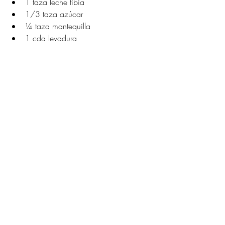
1 taza leche tibia
1/3 taza azúcar
¼ taza mantequilla
1 cda levadura
Relleno:
¼ taza mantequilla
½ taza azúcar morena
2 cdas canela
Preparación:
Mezcla leche, azúcar y levadura. 
Reposa.
Agrega harina, huevo y mantequilla. 
Amasa 10 min.
Reposa 1 hora.
Estira, agrega el relleno y enrolla.
Corta roles y hornea 20–25 min a 
180°C.