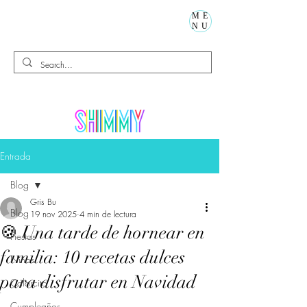
ME
NU
Entrada
Blog
Gris Bu
Blog
19 nov 2025
4 min de lectura
🍪 Una tarde de hornear en
Fiestas
familia: 10 recetas dulces
Niños
para disfrutar en Navidad
Calorcito
Cumpleaños