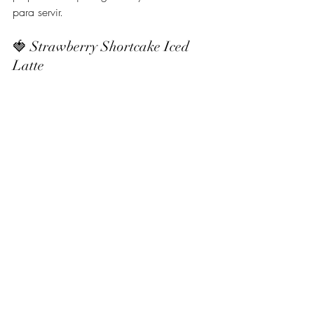
para servir.
🍓 Strawberry Shortcake Iced 
Latte
El postre convertido en bebida, con 
sabor a nostalgia y estética de cafetería 
coreana.
¿Qué lleva?
Puré de fresa natural o mermelada