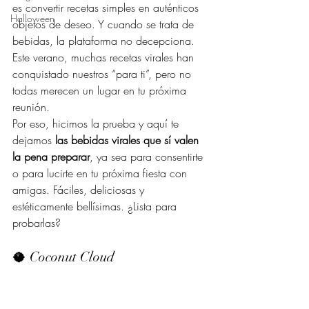
es convertir recetas simples en auténticos 
Halloween
objetos de deseo. Y cuando se trata de 
bebidas, la plataforma no decepciona. 
Este verano, muchas recetas virales han 
conquistado nuestros “para ti”, pero no 
todas merecen un lugar en tu próxima 
reunión.
Por eso, hicimos la prueba y aquí te 
dejamos 
las bebidas virales que sí valen 
la pena preparar
, ya sea para consentirte 
o para lucirte en tu próxima fiesta con 
amigas. Fáciles, deliciosas y 
estéticamente bellísimas. ¿Lista para 
probarlas?
🥥 Coconut Cloud