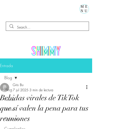
ME
NU
Entrada
Blog
Gris Bu
Blog
7 jul 2025
3 min de lectura
Bebidas virales de TikTok
Fiestas
que sí valen la pena para tus
Niños
reuniones
Calorcito
Cumpleaños