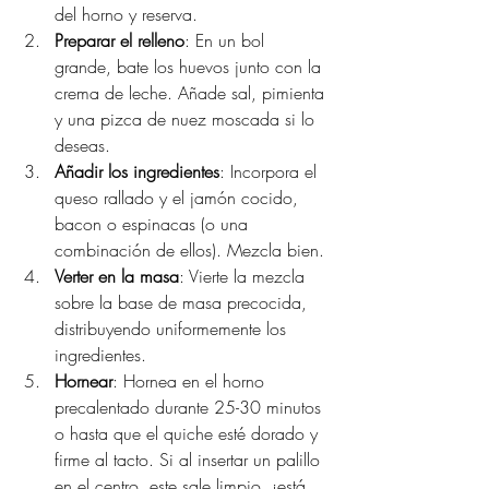
del horno y reserva.
Preparar el relleno
: En un bol 
grande, bate los huevos junto con la 
crema de leche. Añade sal, pimienta 
y una pizca de nuez moscada si lo 
deseas.
Añadir los ingredientes
: Incorpora el 
queso rallado y el jamón cocido, 
bacon o espinacas (o una 
combinación de ellos). Mezcla bien.
Verter en la masa
: Vierte la mezcla 
sobre la base de masa precocida, 
distribuyendo uniformemente los 
ingredientes.
Hornear
: Hornea en el horno 
precalentado durante 25-30 minutos 
o hasta que el quiche esté dorado y 
firme al tacto. Si al insertar un palillo 
en el centro, este sale limpio, ¡está 