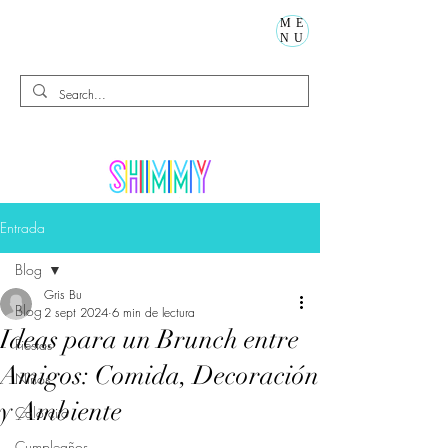
ME
NU
Entrada
Blog
Gris Bu
Blog
2 sept 2024
6 min de lectura
Ideas para un Brunch entre
Fiestas
Amigos: Comida, Decoración
Niños
y Ambiente
Calorcito
Cumpleaños