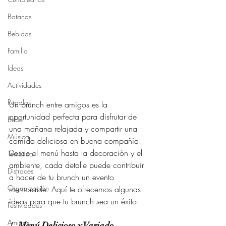
Botanas
Bebidas
Familia
Ideas
Actividades
Regalos
Un brunch entre amigos es la 
oportunidad perfecta para disfrutar de 
Bebé
una mañana relajada y compartir una 
Música
comida deliciosa en buena compañía. 
Desde el menú hasta la decoración y el 
Temática
ambiente, cada detalle puede contribuir 
Disfraces
a hacer de tu brunch un evento 
Organización
memorable. Aquí te ofrecemos algunas 
ideas para que tu brunch sea un éxito.
Festividades
Amigos
1. 
Menú Delicioso y Variado